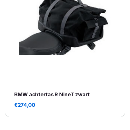
BMW achtertas R NineT zwart
€
274,00