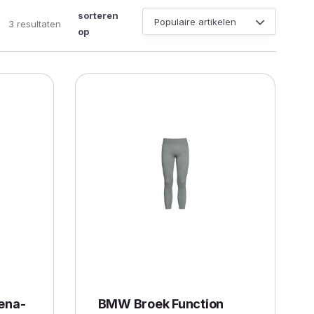
sorteren
Gesorteerd
3 resultaten
op
op
populariteit
ena-
BMW Broek Function