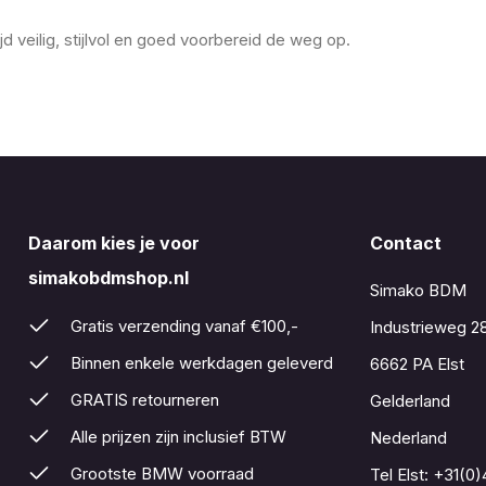
 veilig, stijlvol en goed voorbereid de weg op.
Daarom kies je voor
Contact
simakobdmshop.nl
Simako BDM
Gratis verzending vanaf €100,-
Industrieweg 2
Binnen enkele werkdagen geleverd
6662 PA Elst
GRATIS retourneren
Gelderland
Alle prijzen zijn inclusief BTW
Nederland
Grootste BMW voorraad
Tel Elst:
+31(0)