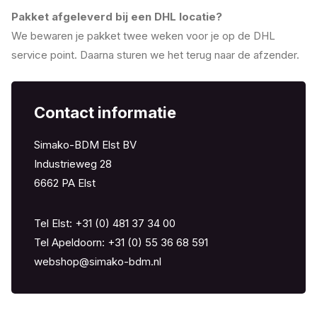
Pakket afgeleverd bij een DHL locatie?
We bewaren je pakket twee weken voor je op de DHL
service point. Daarna sturen we het terug naar de afzender.
Contact informatie
Simako-BDM Elst BV
Industrieweg 28
6662 PA Elst
Tel Elst:
+31 (0) 481 37 34 00
Tel Apeldoorn: +
31 (0) 55 36 68 591
webshop@simako-bdm.nl