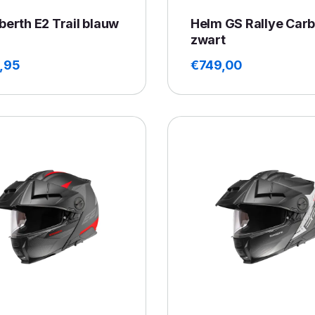
erth E2 Trail blauw
Helm GS Rallye Car
zwart
,95
€
749,00