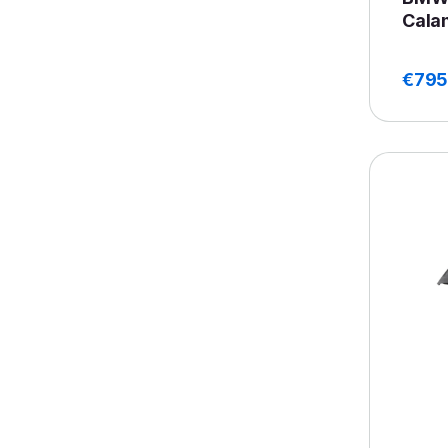
Cala
€
795