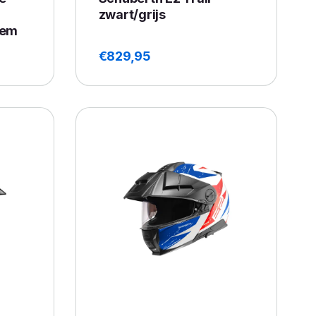
zwart/grijs
eem
€
829,95