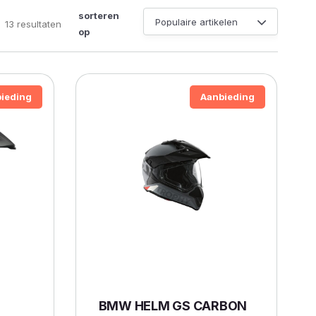
sorteren
Gesorteerd
13 resultaten
op
op
populariteit
ieding
Aanbieding
BMW HELM GS CARBON