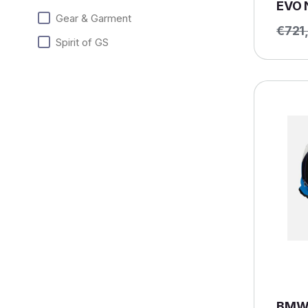
EVO 
Gear & Garment
€
721
Spirit of GS
BMW 