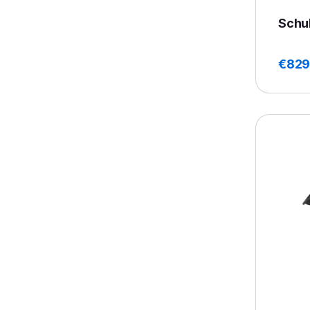
Schub
€
829