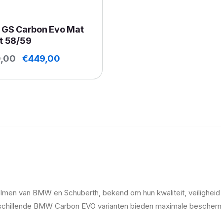
 GS Carbon Evo Mat
t 58/59
Oorspronkelijke
Huidige
,00
€
449,00
prijs
prijs
was:
is:
€660,00.
€449,00.
helmen van BMW en Schuberth, bekend om hun kwaliteit, veilighe
chillende BMW Carbon EVO varianten bieden maximale bescherm