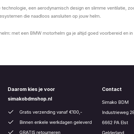
nologie, een aerodynamisch design en slimme ventilatie, zodat je 
e­systemen die naadloos aansluiten op jouw helm.
thelm: met een BMW motorhelm ga je altijd goed voorbereid en in s
Daarom kies je voor
Contact
simakobdmshop.nl
Simako BDM
Gratis verzending vanaf €100,-
Industrieweg 2
Binnen enkele werkdagen geleverd
6662 PA Elst
GRATIS retourneren
Gelderland