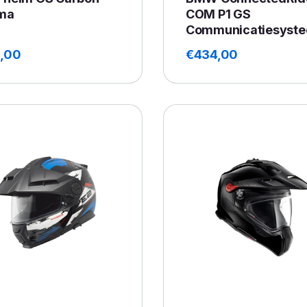
ma
COM P1 GS
Communicatiesyst
,00
€
434,00