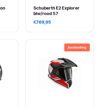
bon
Schuberth E2 Explorer
blw/rood 57
€
769,95
Aanbieding