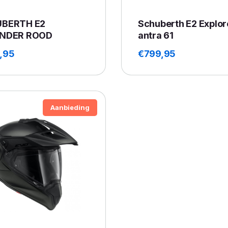
BERTH E2
Schuberth E2 Explor
NDER ROOD
antra 61
,95
€
799,95
Aanbieding