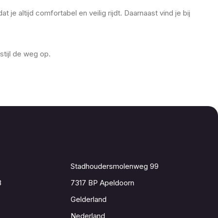
altijd comfortabel en veilig rijdt. Daarnaast vind je bij
tijl de weg op.
Contact
Stadhoudersmolenweg 99
8
7317 BP Apeldoorn
Gelderland
Nederland