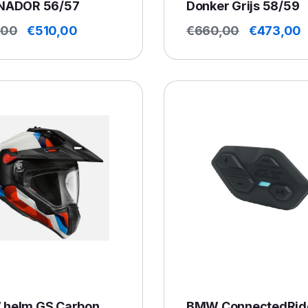
NADOR 56/57
Donker Grijs 58/59
Oorspronkelijke
Huidige
Oorspronke
H
,00
€
510,00
€
660,00
€
473,00
prijs
prijs
prijs
p
was:
is:
was:
i
€721,00.
€510,00.
€660,00.
€
helm GS Carbon
BMW ConnectedRid