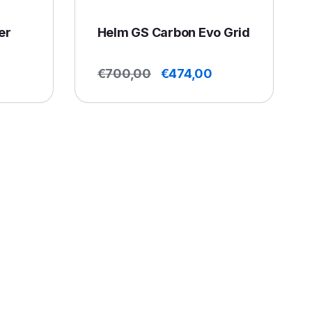
er
Helm GS Carbon Evo Grid
Oorspronkelijke
Huidige
€
700,00
€
474,00
prijs
prijs
was:
is:
€700,00.
€474,00.