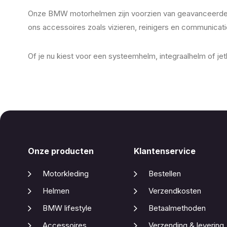
Onze BMW motorhelmen zijn voorzien van geavanceerde tech
ons accessoires zoals vizieren, reinigers en communicati
Of je nu kiest voor een systeemhelm, integraalhelm of je
Onze producten
Klantenservice
Motorkleding
Bestellen
Helmen
Verzendkosten
BMW lifestyle
Betaalmethoden
Accessoires
Verzending & levering