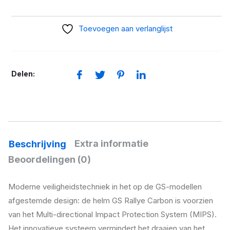
Rallye
Carbon
Toevoegen aan verlanglijst
zwart
aantal
Delen:
Extra informatie
Beschrijving
Beoordelingen (0)
Moderne veiligheidstechniek in het op de GS-modellen
afgestemde design: de helm GS Rallye Carbon is voorzien
van het Multi-directional Impact Protection System (MIPS).
Het innovatieve systeem vermindert het draaien van het