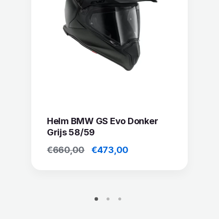
Helm BMW GS Evo Donker
Grijs 58/59
Oorspronkelijke
Huidige
€
660,00
€
473,00
prijs
prijs
was:
is:
€660,00.
€473,00.