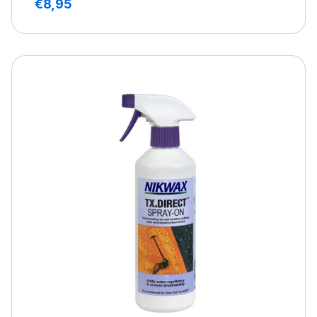
€
8,95