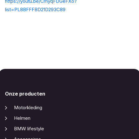
https://youtu.be/CmyqFDGeFXo?
list=PL8BFFFBD21D293C89
Onze producten
Motorkleding
Helmen
BMW lifestyle