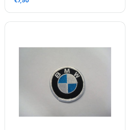
€
7,50