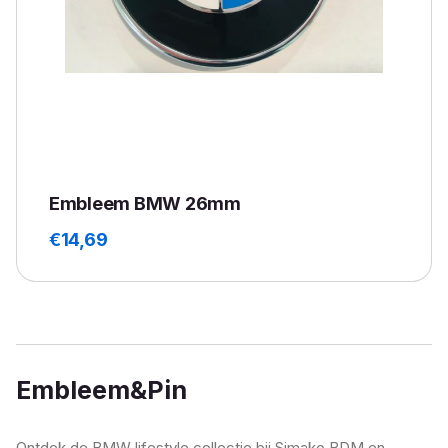
Embleem BMW 26mm
€
14,69
Embleem&Pin
Ontdek de BMW lifestyle collectie bij Simako BDM en