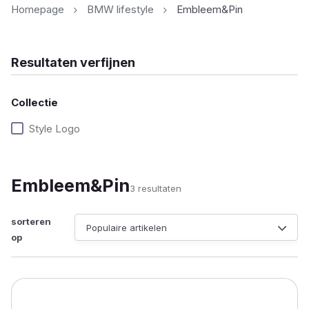
Homepage
BMW lifestyle
Embleem&Pin
Resultaten verfijnen
Collectie
Style Logo
Embleem&Pin
Gesorteerd
3 resultaten
op
populariteit
sorteren
op