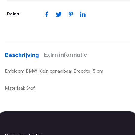
cm
aantal
Delen:
Extra informatie
Beschrijving
Embleem BMW Klein opnaaibaar Breedte, 5 cm
Materiaal: Stof