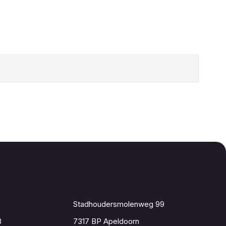
Contact
Stadhoudersmolenweg 99
8
7317 BP Apeldoorn