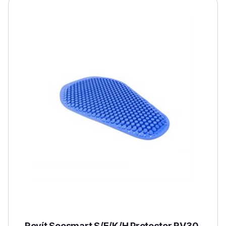
Revít Seesmart S/E/K/H Protector RV30