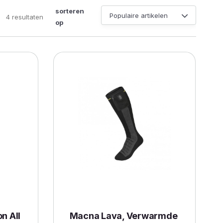
sorteren
Gesorteerd
4 resultaten
op
op
populariteit
n All
Macna Lava, Verwarmde