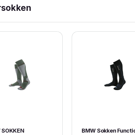
rsokken
 SOKKEN
BMW Sokken Functio