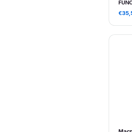
FUN
€
35,
Macn