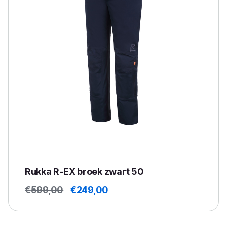
Rukka R-EX broek zwart 50
Oorspronkelijke
Huidige
€
599,00
€
249,00
prijs
prijs
was:
is:
€599,00.
€249,00.