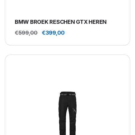
BMW BROEK RESCHEN GTX HEREN
Oorspronkelijke
Huidige
€
599,00
€
399,00
prijs
prijs
was:
is:
€599,00.
€399,00.