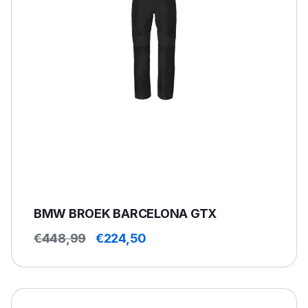
BMW BROEK BARCELONA GTX
Oorspronkelijke
Huidige
€
448,99
€
224,50
prijs
prijs
was:
is:
€448,99.
€224,50.