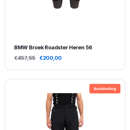
BMW Broek Roadster Heren 56
Oorspronkelijke
Huidige
€
457,55
€
200,00
prijs
prijs
was:
is:
€457,55.
€200,00.
Aanbieding