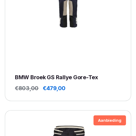
BMW Broek GS Rallye Gore-Tex
Oorspronkelijke
Huidige
€
803,00
€
479,00
prijs
prijs
was:
is:
€803,00.
€479,00.
Aanbieding