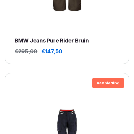
BMW Jeans Pure Rider Bruin
Oorspronkelijke
Huidige
€
295,00
€
147,50
prijs
prijs
was:
is:
€295,00.
€147,50.
Aanbieding