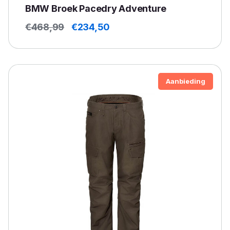
BMW Broek Pacedry Adventure
Oorspronkelijke
Huidige
€
468,99
€
234,50
prijs
prijs
was:
is:
€468,99.
€234,50.
Aanbieding