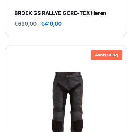
BROEK GS RALLYE GORE-TEX Heren
Oorspronkelijke
Huidige
€
699,00
€
419,00
prijs
prijs
was:
is:
€699,00.
€419,00.
Aanbieding