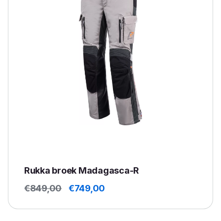
Rukka broek Madagasca-R
Oorspronkelijke
Huidige
€
849,00
€
749,00
prijs
prijs
was:
is:
€849,00.
€749,00.