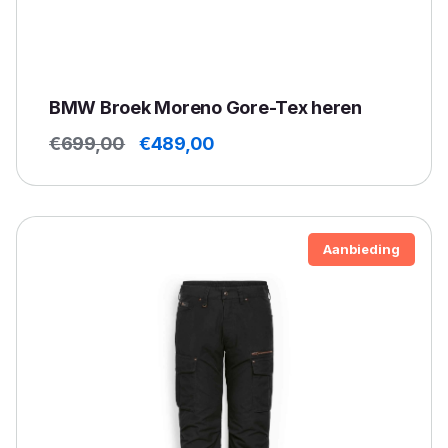
BMW Broek Moreno Gore-Tex heren
Oorspronkelijke
Huidige
€
699,00
€
489,00
prijs
prijs
was:
is:
€699,00.
€489,00.
Aanbieding