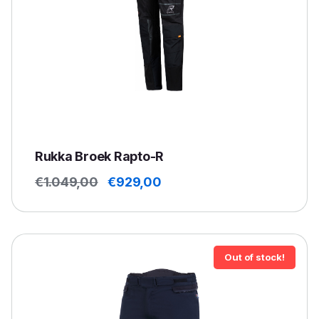
Rukka Broek Rapto-R
Oorspronkelijke
Huidige
€
1.049,00
€
929,00
prijs
prijs
was:
is:
€1.049,00.
€929,00.
Out of stock!