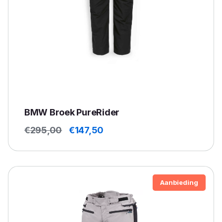
BMW Broek PureRider
Oorspronkelijke
Huidige
€
295,00
€
147,50
prijs
prijs
was:
is:
€295,00.
€147,50.
Aanbieding