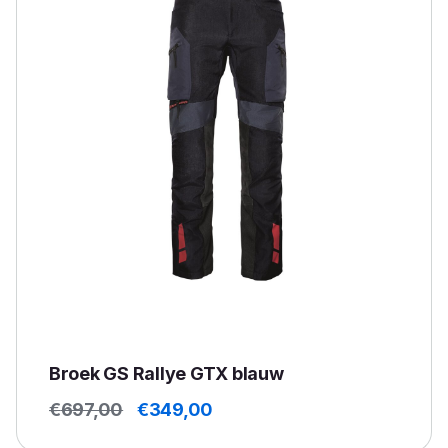
Broek GS Rallye GTX blauw
Oorspronkelijke
Huidige
€
697,00
€
349,00
prijs
prijs
was:
is: