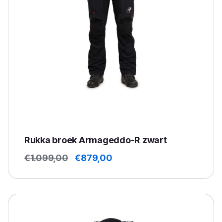
Rukka broek Armageddo-R zwart
Oorspronkelijke
Huidige
€
1.099,00
€
879,00
prijs
prijs
was:
is:
€1.099,00.
€879,00.