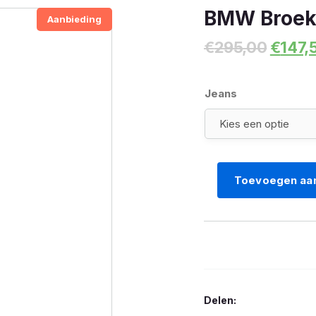
BMW Broek
Aanbieding
Oorspr
€
295,00
€
147,
prijs
was:
€295,
Jeans
Toevoegen aa
BMW
Broek
PureRider
aantal
Delen: