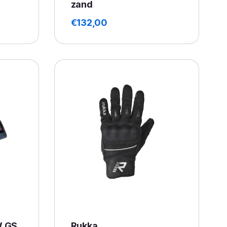
zand
€
132,00
W GS
Rukka