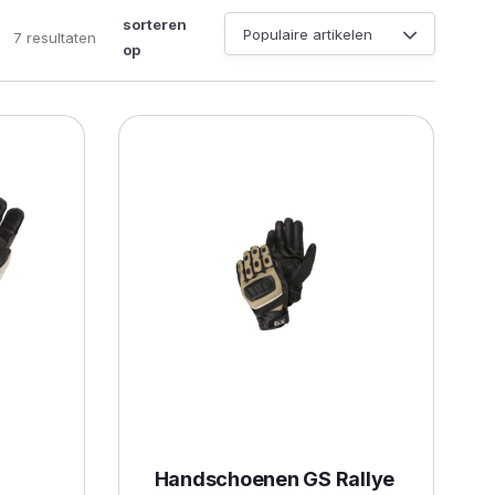
sorteren
Gesorteerd
7 resultaten
op
op
populariteit
Handschoenen GS Rallye