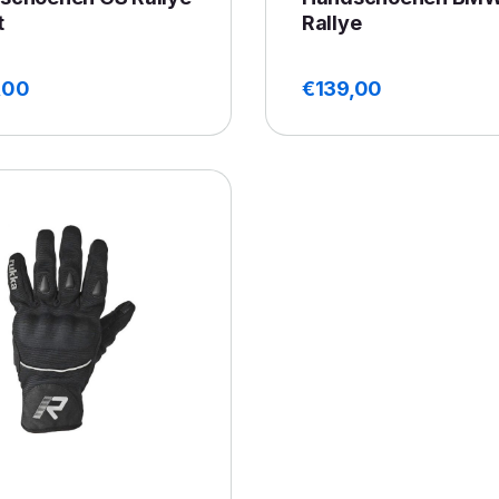
t
Rallye
,00
€
139,00