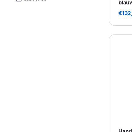
blau
€
132
Hand