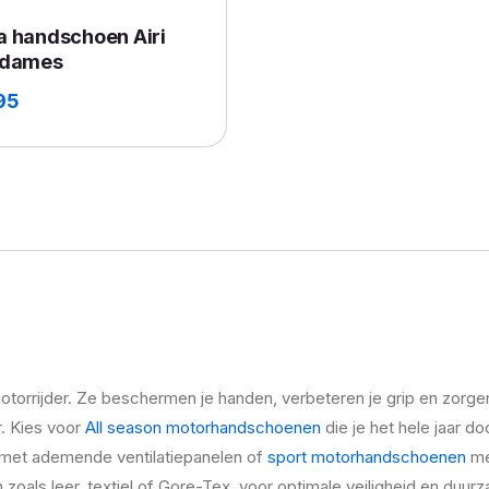
a handschoen Airi
 dames
95
rrijder. Ze beschermen je handen, verbeteren je grip en zorgen 
r. Kies voor
All season motorhandschoenen
die je het hele jaar 
met ademende ventilatiepanelen of
sport motorhandschoenen
me
als leer, textiel of Gore-Tex, voor optimale veiligheid en duur