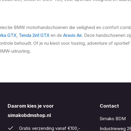
electie BMW motorhandschoenen die veiligheid en comfort comb
rka GTX
,
Tenda 2in1 GTX
en de
Aravis Air
. Deze handschoenen zij
ontrole behoudt. Of je nu kiest voor touring, adventure of sport
BMW-uitrusting.
Daarom kies je voor
Contact
simakobdmshop.nl
Simako BDM
Gratis verzending vanaf €100,-
Industrieweg 2