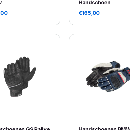
w
Handschoen
,00
€
165,00
schoenen GS Rallye
Handschoenen BM