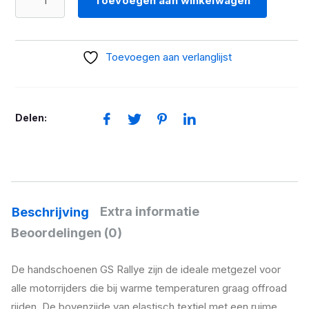
Toevoegen aan winkelwagen
GS
Rallye
zwart
Toevoegen aan verlanglijst
aantal
Delen:
Extra informatie
Beschrijving
Beoordelingen (0)
De handschoenen GS Rallye zijn de ideale metgezel voor
alle motorrijders die bij warme temperaturen graag offroad
rijden. De bovenzijde van elastisch textiel met een ruime