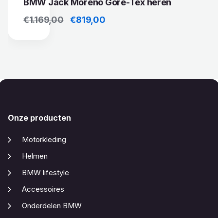
BMW Jack Moreno Gore-Tex heren
Oorspronkelijke prijs was: €1.169,00.
Huidige prijs is: €819,00.
€
1.169,00
€
819,00
Onze producten
Motorkleding
Helmen
BMW lifestyle
Accessoires
Onderdelen BMW