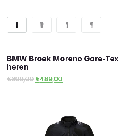
BMW Broek Moreno Gore-Tex
heren
Oorspronkelijke
Huidige
€
699,00
€
489,00
prijs
prijs
was:
is:
€699,00.
€489,00.