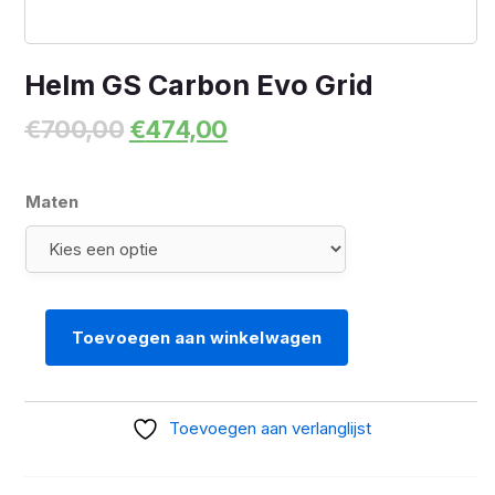
Helm GS Carbon Evo Grid
Oorspronkelijke
Huidige
€
700,00
€
474,00
prijs
prijs
was:
is:
€700,00.
€474,00.
Maten
Toevoegen aan winkelwagen
Helm
GS
Carbon
Toevoegen aan verlanglijst
Evo
Grid