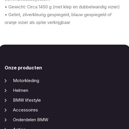
• Gewicht: Circa 1450 g (met klep en dubbelwandig vizier)
• Getint, zilverkleurig gespiegeld, blauw gespiegeld of
oranje vizier als optie verkrijgbaar
Onze producten
Motorkleding
Helmen
BMW lifestyle
Accessoires
Onderdelen BMW