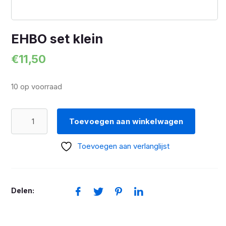
EHBO set klein
€
11,50
10 op voorraad
EHBO
Toevoegen aan winkelwagen
set
klein
Toevoegen aan verlanglijst
aantal
Delen: