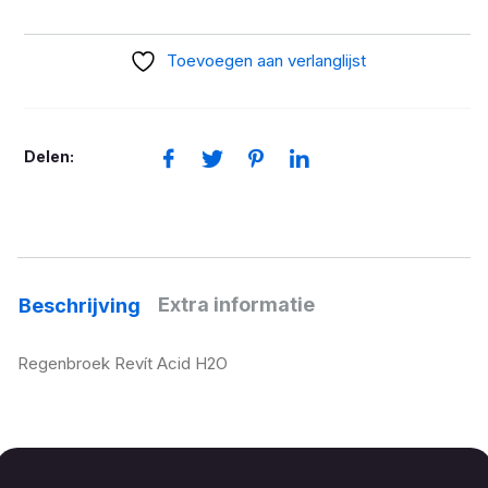
Regenbroek
Acid
Toevoegen aan verlanglijst
H2O
aantal
Delen:
Extra informatie
Beschrijving
Regenbroek Revít Acid H2O