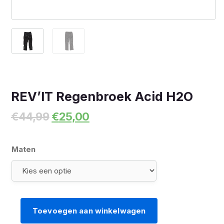
REV’IT Regenbroek Acid H2O
Oorspronkelijke
Huidige
€
44,99
€
25,00
prijs
prijs
was:
is:
€44,99.
€25,00.
Maten
Toevoegen aan winkelwagen
REV'IT