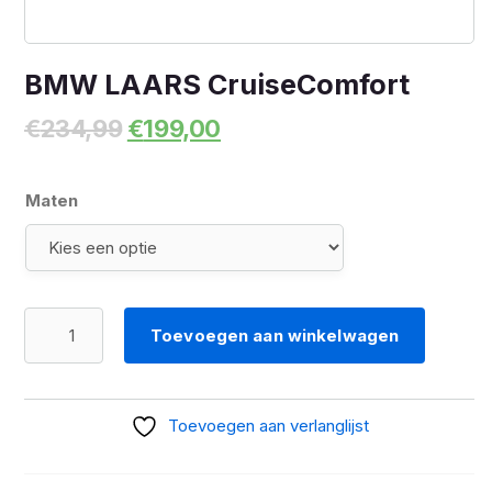
BMW LAARS CruiseComfort
Oorspronkelijke
Huidige
€
234,99
€
199,00
prijs
prijs
was:
is:
€234,99.
€199,00.
Maten
BMW
Toevoegen aan winkelwagen
LAARS
CruiseComfort
aantal
Toevoegen aan verlanglijst