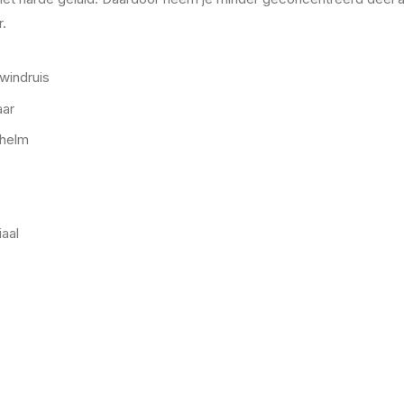
.
windruis
aar
 helm
aal