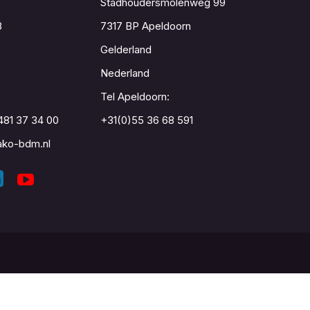
Stadhoudersmolenweg 99
8
7317 BP Apeldoorn
Gelderland
Nederland
Tel Apeldoorn:
481 37 34 00
+31(0)55 36 68 591
ko-bdm.nl