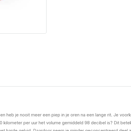
en heb je nooit meer een piep in je oren na een lange rit. Je v
120 kilometer per uur het volume gemiddeld 98 decibel is? Dit beteke
het harde geluid. Daardoor neem je minder geconcentreerd deel