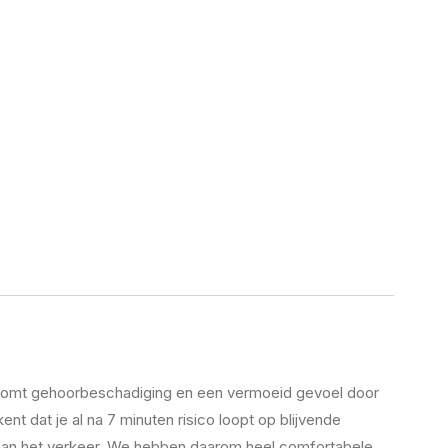
oorkomt gehoorbeschadiging en een vermoeid gevoel door
nt dat je al na 7 minuten risico loopt op blijvende
 aan het verkeer. We hebben daarom heel comfortabele