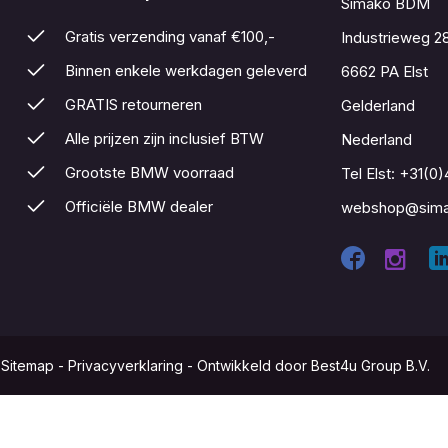
Simako BDM
Gratis verzending vanaf €100,-
Industrieweg 2
Binnen enkele werkdagen geleverd
6662 PA Elst
GRATIS retourneren
Gelderland
Alle prijzen zijn inclusief BTW
Nederland
Grootste BMW voorraad
Tel Elst:
+31(0)
Officiële BMW dealer
webshop@sima
-
Sitemap
-
Privacyverklaring
-
Ontwikkeld door Best4u Group B.V.