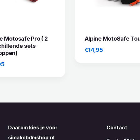
e Motosafe Pro ( 2
Alpine MotoSafe To
hillende sets
€
14,95
oppen)
95
Daarom kies je voor
Contact
simakobdmshop.nl