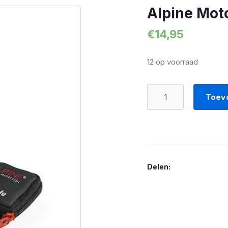
Alpine Mot
€
14,95
12 op voorraad
Alpine
Toev
MotoSafe
Race
aantal
Delen: