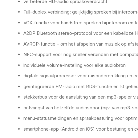
verbeterde HD-audio spraakoverdracht
Full-duplex verbinding: gelijktijdig spreken bij inter
VOX-functie voor handsfree spreken bij intercom en 
A2DP Bluetooth stereo-protocol voor een kabelloze 
AVRCP-functie – om het afspelen van muziek op afstan
NFC-support voor nog sneller verbinden met compat
individuele volume-instelling voor elke audiobron
digitale signaalprocessor voor ruisonderdrukking en 
geïntegreerde FM-radio met RDS-functie en 10 gehe
stekkerbus voor de aansluiting van een mp3-speler vi
ontvangst van hetzelfde audiospoor (bijv. van mp3-spel
menu-statusmeldingen en spraakbesturing voor optim
smartphone-app (Android en iOS) voor besturing en c