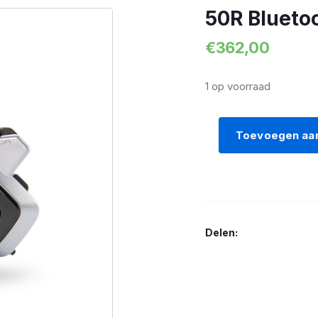
50R Blueto
€
362,00
1 op voorraad
Toevoegen aa
50R
Bluetooth
Headset
5.0
aantal
Delen: