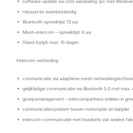
software-update via USB-aansluiting (pc met Windows
robuust en weerbestendig
Bluetooth-spreektijd: 13 uur
Mesh-intercom – spreektijd: 8 uur
Stand-bytijd: max. 10 dagen
Intercom-verbinding:
communicatie via adaptieve mesh-networkingtechnolo
gelijktijdige communicatie via Bluetooth 5.0 met max. 
groepsmanagement – intercompartners indelen in gr
communicatiesysteem tussen motorrijder en bijrijder
intercom-communicatie met headsets van andere fab