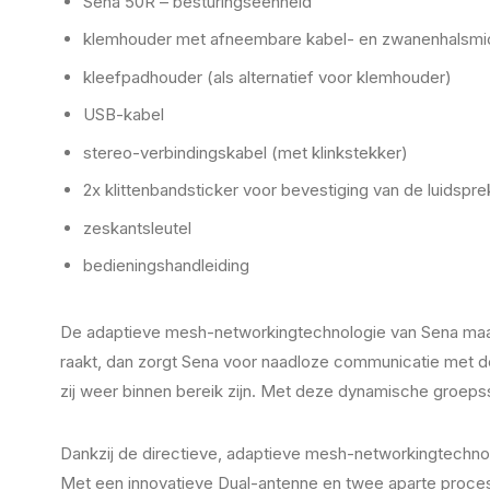
Sena 50R – besturingseenheid
klemhouder met afneembare kabel- en zwanenhalsmic
kleefpadhouder (als alternatief voor klemhouder)
USB-kabel
stereo-verbindingskabel (met klinkstekker)
2x klittenbandsticker voor bevestiging van de luidspre
zeskantsleutel
bedieningshandleiding
De adaptieve mesh-networkingtechnologie van Sena maak
raakt, dan zorgt Sena voor naadloze communicatie met de
zij weer binnen bereik zijn. Met deze dynamische groepss
Dankzij de directieve, adaptieve mesh-networkingtechnol
Met een innovatieve Dual-antenne en twee aparte proce