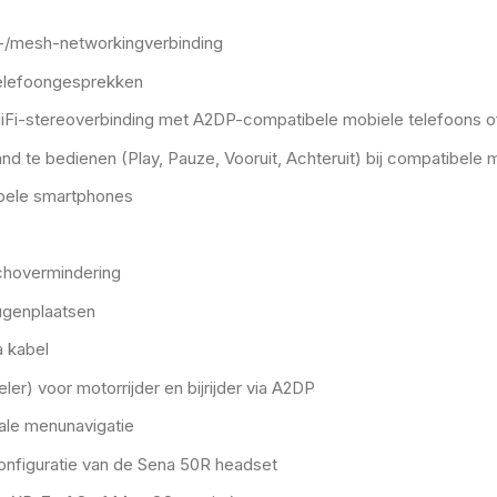
com-/mesh-networkingverbinding
telefoongesprekken
HiFi-stereoverbinding met A2DP-compatibele mobiele telefoons 
d te bedienen (Play, Pauze, Vooruit, Achteruit) bij compatibele
ibele smartphones
echovermindering
ugenplaatsen
a kabel
er) voor motorrijder en bijrijder via A2DP
ale menunavigatie
onfiguratie van de Sena 50R headset