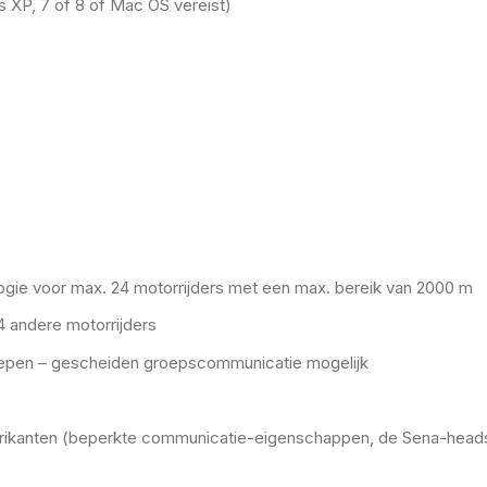
 XP, 7 of 8 of Mac OS vereist)
gie voor max. 24 motorrijders met een max. bereik van 2000 m
4 andere motorrijders
oepen – gescheiden groepscommunicatie mogelijk
rikanten (beperkte communicatie-eigenschappen, de Sena-headse