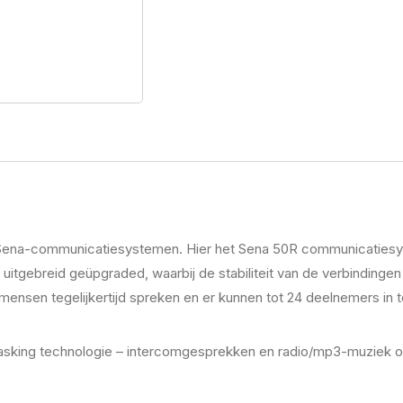
Sena-communicatiesystemen. Hier het Sena 50R communicatiesyste
tgebreid geüpgraded, waarbij de stabiliteit van de verbindingen 
mensen tegelijkertijd spreken en er kunnen tot 24 deelnemers in 
sking technologie – intercomgesprekken en radio/mp3-muziek of na