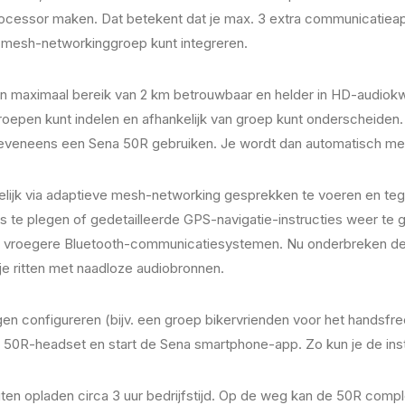
n processor maken. Dat betekent dat je max. 3 extra communicatie
e mesh-networkinggroep kunt integreren.
 maximaal bereik van 2 km betrouwbaar en helder in HD-audiokwa
oepen kunt indelen en afhankelijk van groep kunt onderscheiden.
ie eveneens een Sena 50R gebruiken. Je wordt dan automatisch me
ijk via adaptieve mesh-networking gesprekken te voeren en tegeli
 te plegen of gedetailleerde GPS-navigatie-instructies weer te 
 vroegere Bluetooth-communicatiesystemen. Nu onderbreken de au
je ritten met naadloze audiobronnen.
en configureren (bijv. een groep bikervrienden voor het handsfr
 50R-headset en start de Sena smartphone-app. Zo kun je de inste
nuten opladen circa 3 uur bedrijfstijd. Op de weg kan de 50R co