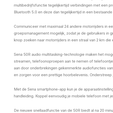
multibedrijfsfunctie tegelijkertijd verbindingen met ee
Bluetooth 5.0 en deze dan tegelijkertijd in een bestaand
Communiceer met maximaal 24 andere motorrijders in een
groepsmanagement mogelijk, zodat je de gebruikers in gr
knop zoeken naar motorrijders in een straal van 2 km d
Sena 50R audio multitasking-technologie maken het mogel
streamen, telefoonoproepen aan te nemen of telefoontjes
aan door onderbrekingen gekenmerkte audiofuncties van
en zorgen voor een prettige hoorbelevenis. Onderstreep 
Met de Sena smartphone-app kun je de apparaatinstelling
handleiding. Koppel eenvoudig je mobiele telefoon met je
De nieuwe snellaadfunctie van de 50R biedt al na 20 mi