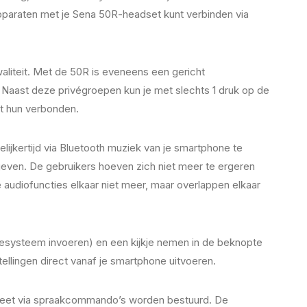
apparaten met je Sena 50R-headset kunt verbinden via
liteit. Met de 50R is eveneens een gericht
 Naast deze privégroepen kun je met slechts 1 druk op de
t hun verbonden.
jkertijd via Bluetooth muziek van je smartphone te
geven. De gebruikers hoeven zich niet meer te ergeren
diofuncties elkaar niet meer, maar overlappen elkaar
eesysteem invoeren) en een kijkje nemen in de beknopte
llingen direct vanaf je smartphone uitvoeren.
mpleet via spraakcommando’s worden bestuurd. De