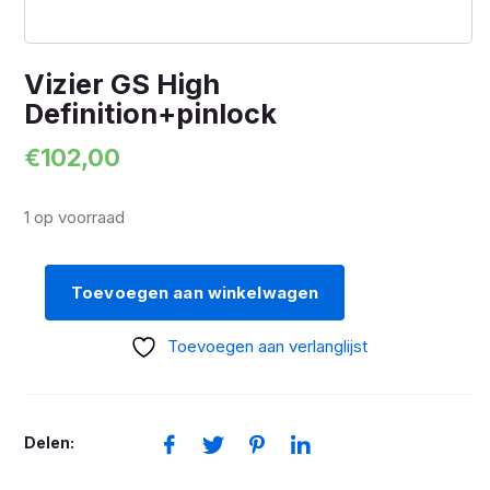
Vizier GS High
Definition+pinlock
€
102,00
1 op voorraad
Toevoegen aan winkelwagen
Vizier
GS
Toevoegen aan verlanglijst
High
Definition+pinlock
aantal
Delen: