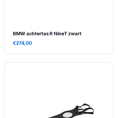
BMW achtertas R NineT zwart
€
274,00