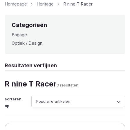
Homepage
Heritage
R nine T Racer
Categorieën
Bagage
Optiek / Design
Resultaten verfijnen
R nine T Racer
Gesorteerd
3 resultaten
op
populariteit
sorteren
op