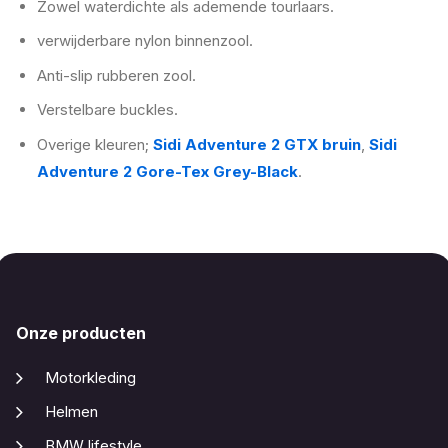
Zowel waterdichte als ademende tourlaars.
verwijderbare nylon binnenzool.
Anti-slip rubberen zool.
Verstelbare buckles.
Overige kleuren;
Sidi Adventure 2 GTX bruin
,
Sidi
Adventure 2 Gore-Tex Grey-Black
.
Onze producten
Motorkleding
Helmen
BMW lifestyle