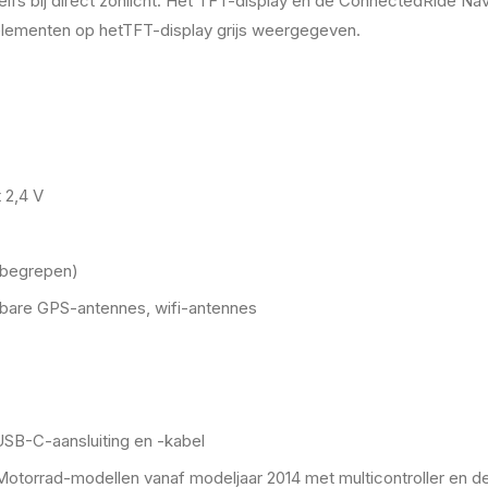
zelfs bij direct zonlicht. Het TFT-display en de ConnectedRide Na
elementen op hetTFT-display grijs weergegeven.
 2,4 V
nbegrepen)
gbare GPS-antennes, wifi-antennes
SB-C-aansluiting en -kabel
otorrad-modellen vanaf modeljaar 2014 met multicontroller en de