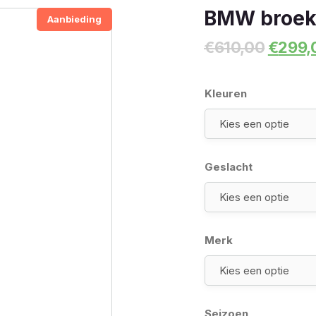
BMW broek
Aanbieding
Oorspr
€
610,00
€
299,
prijs
was:
€610,0
Kleuren
Geslacht
Merk
Seizoen