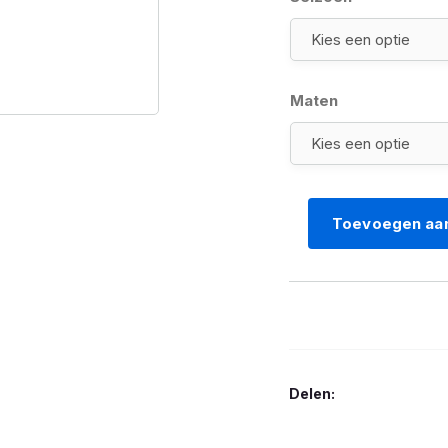
Maten
Toevoegen aa
BMW
broek
XRide
dames
maat
aantal
Delen: