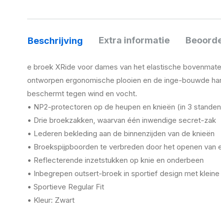
Extra informatie
Beoorde
Beschrijving
e broek XRide voor dames van het elastische bovenmater
ontworpen ergonomische plooien en de inge-bouwde har
beschermt tegen wind en vocht.
• NP2-protectoren op de heupen en knieën (in 3 standen 
• Drie broekzakken, waarvan één inwendige secret-zak
• Lederen bekleding aan de binnenzijden van de knieën
• Broekspijpboorden te verbreden door het openen van ee
• Reflecterende inzetstukken op knie en onderbeen
• Inbegrepen outsert-broek in sportief design met klein
• Sportieve Regular Fit
• Kleur: Zwart