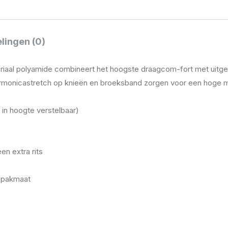
lingen (0)
iaal polyamide combineert het hoogste draagcom-fort met uitgeb
monicastretch op knieën en broeksband zorgen voor een hoge ma
in hoogte verstelbaar)
n extra rits
e pakmaat