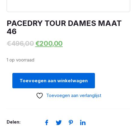
PACEDRY TOUR DAMES MAAT
46
Oorspronkelijke
Huidige
€
496,00
€
200,00
prijs
prijs
was:
is:
1 op voorraad
€496,00.
€200,00.
Toevoegen aan winkelwagen
PACEDRY
TOUR
Toevoegen aan verlanglijst
DAMES
MAAT
46
Delen:
aantal