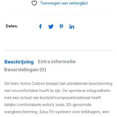
HELM
Toevoegen aan verlanglijst
XOMO
CARBON
MAT
Delen:
ZWART
XL
aantal
Extra informatie
Beschrijving
Beoordelingen (0)
De helm Xomo Carbon bewijst dat uitstekende bescherming
niet oncomfortabel hoeft te zijn. De sportieve integraalhelm
met een schaal van koolstofcomposietmateriaal heeft
talrijke comfortabele extra’s zoals 3D-gevormde
wangbescherming, Easy Fit-systeem voor brildragers, een