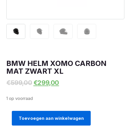
BMW HELM XOMO CARBON
MAT ZWART XL
Oorspronkelijke
Huidige
€
599,00
€
299,00
prijs
prijs
was:
is:
1 op voorraad
€599,00.
€299,00.
Toevoegen aan winkelwagen
BMW