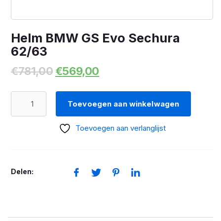
Helm BMW GS Evo Sechura
62/63
Oorspronkelijke
Huidige
€
781,00
€
569,00
prijs
prijs
was:
is:
Helm
€781,00.
€569,00.
Toevoegen aan winkelwagen
BMW
GS
Toevoegen aan verlanglijst
Evo
Sechura
62/63
Delen:
aantal