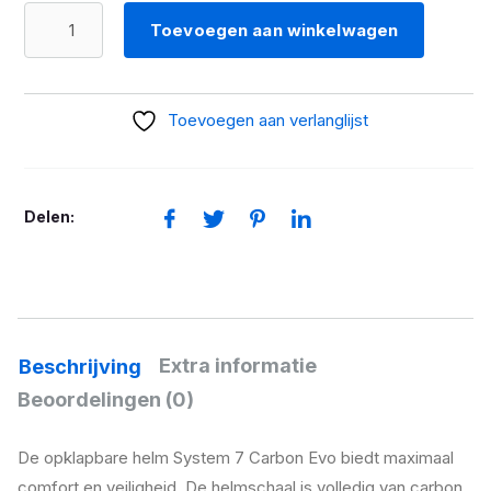
HELM
Toevoegen aan winkelwagen
SYSTEM
7
CARBON
Toevoegen aan verlanglijst
EVO
BASH
aantal
Delen:
Extra informatie
Beschrijving
Beoordelingen (0)
De opklapbare helm System 7 Carbon Evo biedt maximaal
comfort en veiligheid. De helmschaal is volledig van carbon.