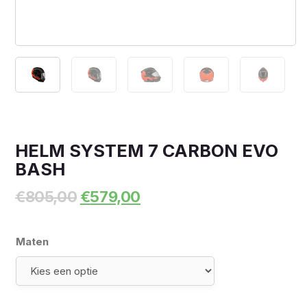
HELM SYSTEM 7 CARBON EVO
BASH
Oorspronkelijke
Huidige
€
805,00
€
579,00
prijs
prijs
was:
is:
€805,00.
€579,00.
Maten