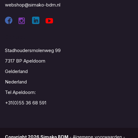
webshop@simako-bdm.nl
Contact
Stadhoudersmolenweg 99
7317 BP Apeldoorn
Gelderland
Nederland
Tel Apeldoorn:
+31(0)55 36 68 591
Copyright
2026
Simako BDM
-
Algemene voorwaarden
-