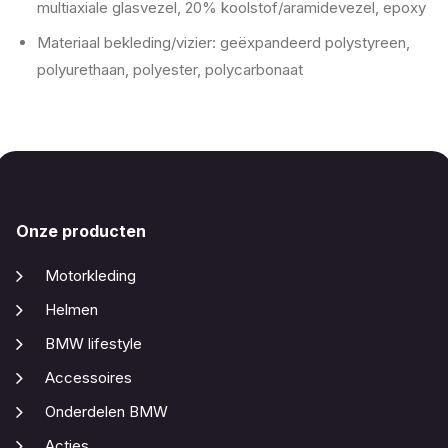
multiaxiale glasvezel, 20% koolstof/aramidevezel, epoxy
Materiaal bekleding/vizier: geëxpandeerd polystyreen,
polyurethaan, polyester, polycarbonaat
Onze producten
Motorkleding
Helmen
BMW lifestyle
Accessoires
Onderdelen BMW
Acties