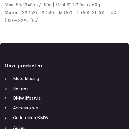
Maat 59: 1640g +/- 50g | Maat 61: 1790g +/-50g
Maten
: XS (53) – S (55) – M (57) – L (59) XL (61) – XXL
(63) – XXXL (65)
Onze producten
Motorkleding
Helmen
BMW lifestyle
Accessoires
Onderdelen BMW
Acties