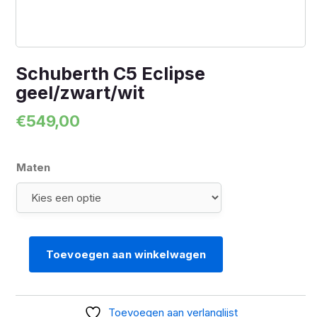
Schuberth C5 Eclipse
geel/zwart/wit
€
549,00
Maten
Toevoegen aan winkelwagen
Schuberth
C5
Eclipse
Toevoegen aan verlanglijst