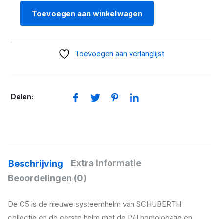
Toevoegen aan winkelwagen
Schuberth
C5
Eclipse
Toevoegen aan verlanglijst
rood/zwart/grijs
aantal
Delen:
Extra informatie
Beschrijving
Beoordelingen (0)
De C5 is de nieuwe systeemhelm van SCHUBERTH
collectie en de eerste helm met de P/J homologatie en