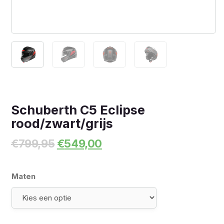
Schuberth C5 Eclipse
rood/zwart/grijs
Oorspronkelijke
Huidige
€
799,95
€
549,00
prijs
prijs
was:
is:
€799,95.
€549,00.
Maten