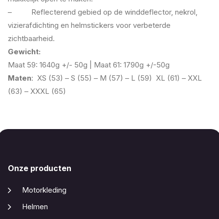
– Reflecterend gebied op de winddeflector, nekrol,
vizierafdichting en helmstickers voor verbeterde
zichtbaarheid.
Gewicht:
Maat 59: 1640g +/- 50g | Maat 61: 1790g +/-50g
Maten
: XS (53) – S (55) – M (57) – L (59) XL (61) – XXL
(63) – XXXL (65)
Onze producten
Motorkleding
Helmen