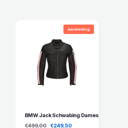
Aanbieding
BMW Jack Schwabing Dames
Oorspronkelijke prijs was: €499,
Huidige prijs is: €249,
€
499,00
€
249,50