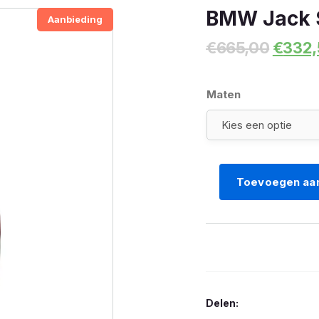
BMW Jack 
Aanbieding
Oorspr
€
665,00
€
332,
prijs
was:
€665,
Maten
Toevoegen aa
BMW
Jack
Schwabing
100
Years
Dames
Delen:
aantal