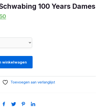
Schwabing 100 Years Dames
onkelijke
Huidige
50
prijs
is:
00.
€332,50.
n winkelwagen
Toevoegen aan verlanglijst