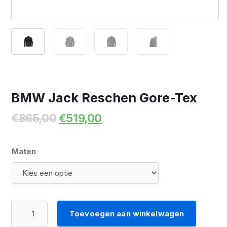
BMW Jack Reschen Gore-Tex
Oorspronkelijke
Huidige
€
865,00
€
519,00
prijs
prijs
was:
is:
€865,00.
€519,00.
Maten
BMW
Toevoegen aan winkelwagen
Jack