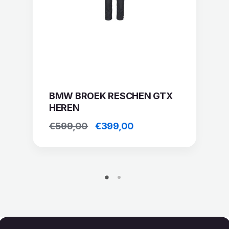
BMW BROEK RESCHEN GTX
HEREN
Oorspronkelijke
Huidige
€
599,00
€
399,00
prijs
prijs
was:
is:
€599,00.
€399,00.