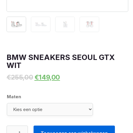
BMW SNEAKERS SEOUL GTX
WIT
Oorspronkelijke
Huidige
€
255,00
€
149,00
prijs
prijs
was:
is:
€255,00.
€149,00.
Maten
BMW