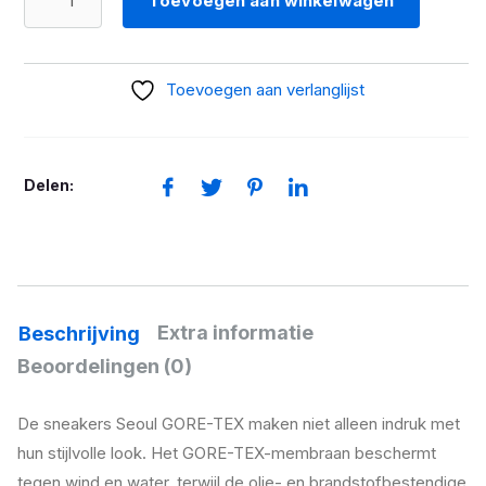
Toevoegen aan winkelwagen
SNEAKERS
SEOUL
GTX
Toevoegen aan verlanglijst
WIT
aantal
Delen:
Extra informatie
Beschrijving
Beoordelingen (0)
De sneakers Seoul GORE-TEX maken niet alleen indruk met
hun stijlvolle look. Het GORE-TEX-membraan beschermt
tegen wind en water, terwijl de olie- en brandstofbestendige