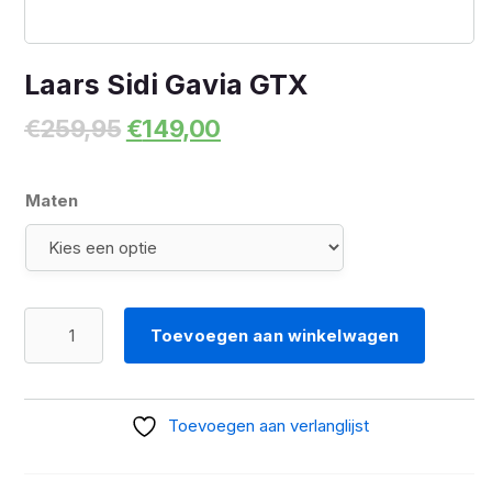
Laars Sidi Gavia GTX
Oorspronkelijke
Huidige
€
259,95
€
149,00
prijs
prijs
was:
is:
€259,95.
€149,00.
Maten
Laars
Toevoegen aan winkelwagen
Sidi
Gavia
GTX
Toevoegen aan verlanglijst
aantal