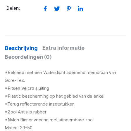
Delen:
Extra informatie
Beschrijving
Beoordelingen (0)
*
Bekleed
met
een
Waterdicht ademend
membraan
van
G
ore-Tex.
*
Rits
en
Velcro
sluiting
*
Plastic
bescherming
op
het
gebied
van de
enkel
*
Terug
reflecterende
inzetstukken
*Zool
Antislip
rubber
*
Nylon Binnenvoering met uitneembare zool
Maten: 39-50