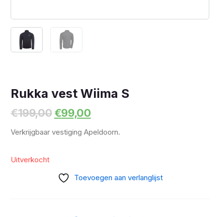
Rukka vest Wiima S
Oorspronkelijke
Huidige
€
199,00
€
99,00
prijs
prijs
Verkrijgbaar vestiging Apeldoorn.
was:
is:
€199,00.
€99,00.
Uitverkocht
Toevoegen aan verlanglijst