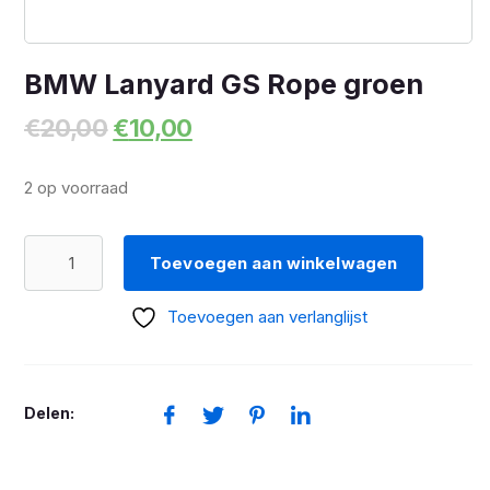
BMW Lanyard GS Rope groen
Oorspronkelijke
Huidige
€
20,00
€
10,00
prijs
prijs
was:
is:
2 op voorraad
€20,00.
€10,00.
BMW
Toevoegen aan winkelwagen
Lanyard
GS
Toevoegen aan verlanglijst
Rope
groen
aantal
Delen: