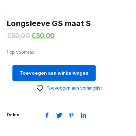
Longsleeve GS maat S
Oorspronkelijke
Huidige
€
60,00
€
30,00
prijs
prijs
was:
is:
1 op voorraad
€60,00.
€30,00.
Toevoegen aan winkelwagen
Longsleeve
GS
Toevoegen aan verlanglijst
maat
S
aantal
Delen: