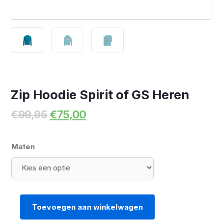
Zip Hoodie Spirit of GS Heren
Oorspronkelijke
Huidige
€
99,95
€
75,00
prijs
prijs
was:
is:
€99,95.
€75,00.
Maten
Toevoegen aan winkelwagen
Zip