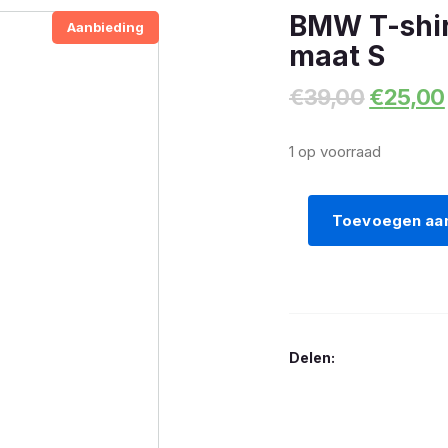
BMW T-shi
Aanbieding
maat S
Oorspro
€
39,00
€
25,00
prijs
was:
1 op voorraad
€39,00
Toevoegen aa
BMW
T-
shirt
BMW
Motorrad
Delen:
heren
maat
S