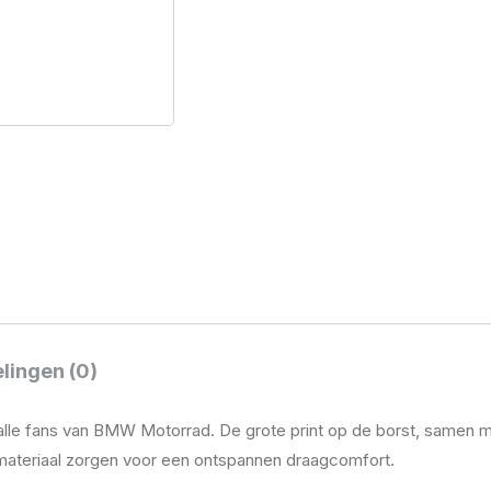
aantal
lingen (0)
or alle fans van BMW Motorrad. De grote print op de borst, samen
n materiaal zorgen voor een ontspannen draagcomfort.