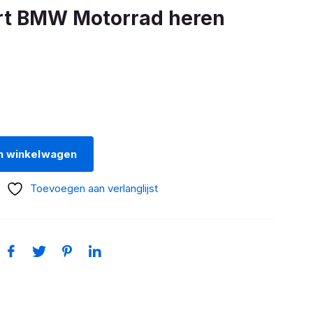
rt BMW Motorrad heren
nkelijke
Huidige
prijs
is:
.
€25,00.
n winkelwagen
Toevoegen aan verlanglijst