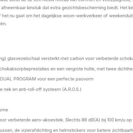
n afneembaar kinstuk dat extra gezichtsbescherming biedt. Het ki
t nu gaat om het dagelijkse woon-werkverkeer of weekenduitstapj
elm.
) glasvezelschaal versterkt met carbon voor verbeterde schoka
chokabsorptieprestaties en een vergrote holte, met twee dichthe
IVIDUAL PROGRAM voor een perfecte pasvorm
 nek en anti-roll-off systeem (A.R.O.S.)
isme
voor verbeterde aero-akoestiek. Slechts 88 dB(A) bij 100 km/u op
sen, de vizierafdichting en helmstickers voor betere zichtbaarh