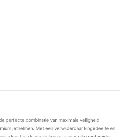
de perfecte combinatie van maximale veiligheid,
remium jethelmen. Met een verwijderbaar kingedeelte en
rdoor het de ideale keuze is voor elke motorrijder.