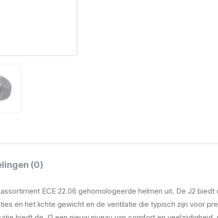
lingen (0)
t assortiment ECE 22.06 gehomologeerde helmen uit. De J2 biedt 
s en het lichte gewicht en de ventilatie die typisch zijn voor p
iedt de J2 een nieuw niveau van comfort en veelzijdigheid, waa