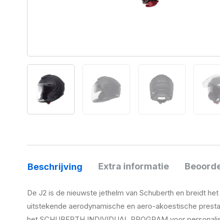
Extra informatie
Beoorde
Beschrijving
De J2 is de nieuwste jethelm van Schuberth en breidt he
uitstekende aerodynamische en aero-akoestische prestatie
het SCHUBERTH INDIVIDUAL PROGRAM voor personalisatie b