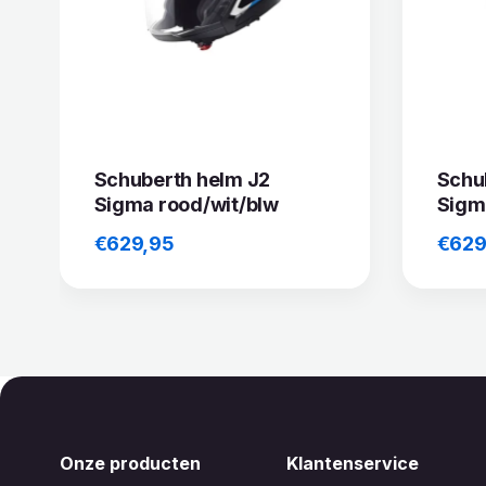
Schuberth helm J2
Schu
Sigma rood/wit/blw
Sigm
€
629,95
€
629
Onze producten
Klantenservice