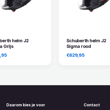
berth helm J2
Schuberth helm J2
a Grijs
Sigma rood
,95
€
629,95
Daarom kies je voor
Contact