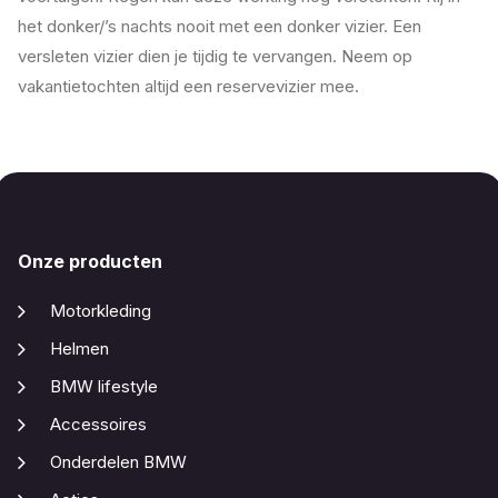
het donker/’s nachts nooit met een donker vizier. Een
versleten vizier dien je tijdig te vervangen. Neem op
vakantietochten altijd een reservevizier mee.
Onze producten
Motorkleding
Helmen
BMW lifestyle
Accessoires
Onderdelen BMW