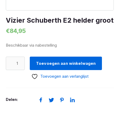
Vizier Schuberth E2 helder groot
€
84,95
Beschikbaar via nabestelling
Vizier
Toevoegen aan winkelwagen
Schuberth
E2
Toevoegen aan verlanglijst
helder
groot
aantal
Delen: