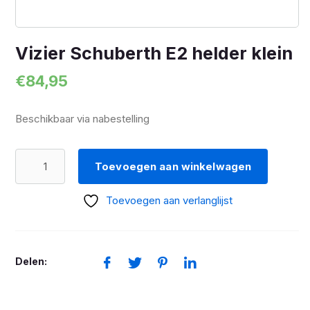
Vizier Schuberth E2 helder klein
€
84,95
Beschikbaar via nabestelling
Vizier
Toevoegen aan winkelwagen
Schuberth
E2
Toevoegen aan verlanglijst
helder
klein
aantal
Delen: