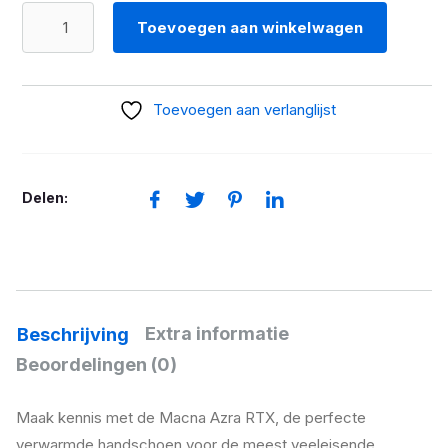
MACNA
Toevoegen aan winkelwagen
AZRA
VERWARMDE
HANDSCHOEN
Toevoegen aan verlanglijst
RTX
KIT
aantal
Delen:
Extra informatie
Beschrijving
Beoordelingen (0)
Maak kennis met de Macna Azra RTX, de perfecte
verwarmde handschoen voor de meest veeleisende