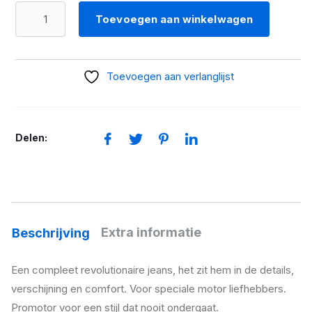
PMJ
Toevoegen aan winkelwagen
Motorjeans
Caféracer
denim
Toevoegen aan verlanglijst
aantal
Delen:
Extra informatie
Beschrijving
Een compleet revolutionaire jeans, het zit hem in de details,
verschijning en comfort. Voor speciale motor liefhebbers.
Promotor voor een stijl dat nooit ondergaat.