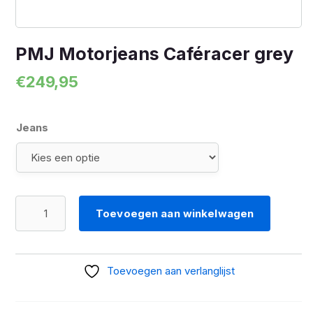
PMJ Motorjeans Caféracer grey
€
249,95
Jeans
PMJ
Toevoegen aan winkelwagen
Motorjeans
Caféracer
grey
Toevoegen aan verlanglijst
aantal